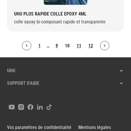
UHU PLUS RAPIDE COLLE EPOXY 4ML
colle epoxy bi-composant rapide et transparente
1
…
9
10
11
12
Bolton.ArticleList.PreviousPage
Bolton.ArticleList.NextPage
UHU
SUPPORT D'AIDE
Youtube
Instagram
Facebook
LinkedIn
Tiktok
Vos paramètres de confidentialité
Mentions légales