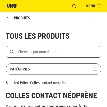
MENU
OUVRIR LA FENÊTR
PRODUITS
TOUS LES PRODUITS
Search
Rechercher par nom de produit
CATÉGORIES
Selected Filter:
Colles contact néoprène
COLLES CONTACT NÉOPRÈNE
Découvrez nos
colles néoprène
:super forte,