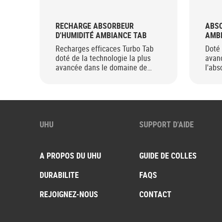
RECHARGE ABSORBEUR
ABSO
D'HUMIDITÉ AMBIANCE TAB
AMB
Recharges efficaces Turbo Tab
Doté 
doté de la technologie la plus
avan
avancée dans le domaine de
l'abs
l'absorption d'humidité
mais
UHU
SUPPORT D'AIDE
A PROPOS DU UHU
GUIDE DE COLLES
DURABILITE
FAQS
REJOIGNEZ-NOUS
CONTACT