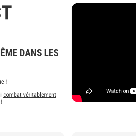
ST
MÊME DANS LES
e !
ui
combat véritablement
n!