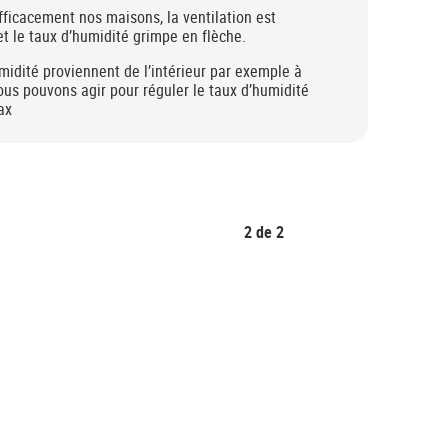
fficacement nos maisons, la ventilation est
et le taux d’humidité grimpe en flèche.
idité proviennent de l’intérieur par exemple à
ous pouvons agir pour réguler le taux d’humidité
ax
2
de
2