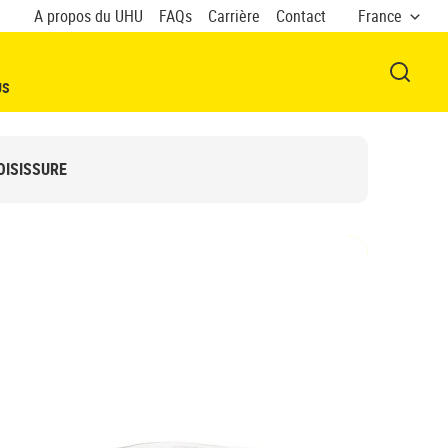
A propos du UHU
FAQs
Carrière
Contact
France
OUVRI
US
OISISSURE