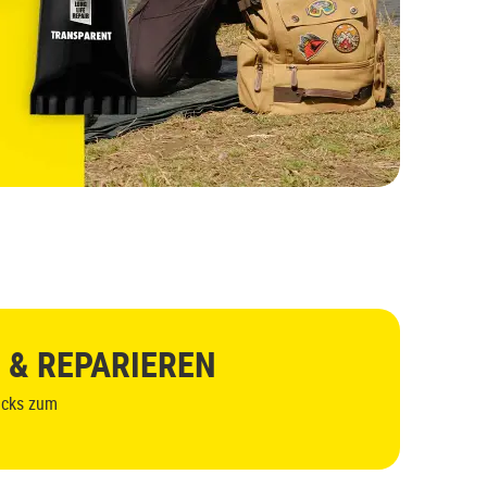
ERF
 & REPARIEREN
icks zum