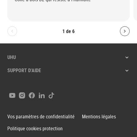
1
de
6
Bolton.General.PreviousSlide
Bolt
UHU
SUPPORT D'AIDE
Youtube
Instagram
Facebook
LinkedIn
Tiktok
Vos paramètres de confidentialité
Mentions légales
Politique cookies protection