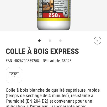
Bolt
COLLE À BOIS EXPRESS
EAN
:
4026700389258
Nº d’article
:
38928
Colle à bois blanche de qualité supérieure, rapide
(temps de séchage de 4 minutes), résistante à
l'humidité (EN 204 D2) et convenant pour une
utilisation à l'intérieur. Transparente après