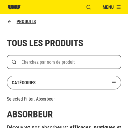
MENU
OUVRIR LA FENÊTR
PRODUITS
TOUS LES PRODUITS
Search
Rechercher par nom de produit
CATÉGORIES
Selected Filter:
Absorbeur
ABSORBEUR
Découvrez nos absorbeurs:
efficaces
,
pratiques
et