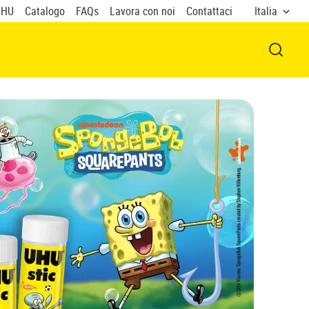
UHU
Catalogo
FAQs
Lavora con noi
Contattaci
Italia
APRI F
I 
FU
Libera
color