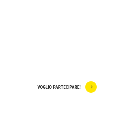
GIORNATA MOND
DELL'ALBERO
presso La Pergamena - Via Guglielmo Ma
(BS) Sensibilizziamo i più piccoli alla cura dell'ambiente,
raccogliendo le cartacce e piantando alber
VOGLIO PARTECIPARE!