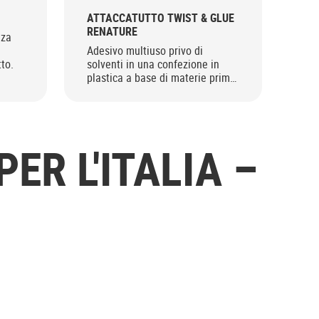
ATTACCATUTTO TWIST & GLUE
GLI
RENATURE
nza
Col
a
Adesivo multiuso privo di
glit
to.
solventi in una confezione in
plastica a base di materie prime
vegetali.
ER L'ITALIA –