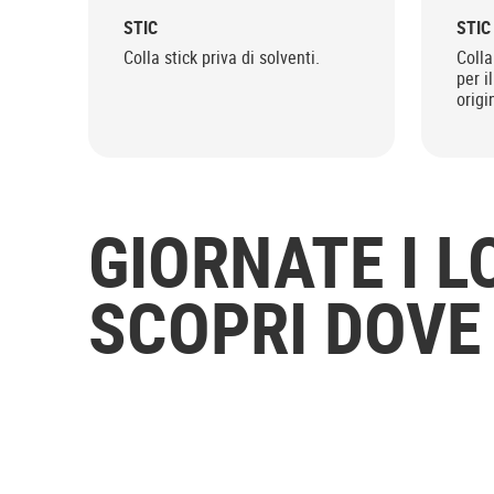
STIC
STIC
Colla stick priva di solventi.
Colla
per i
origi
GIORNATE I LO
SCOPRI DOVE