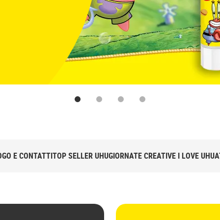
1
2
3
4
GO E CONTATTI
TOP SELLER UHU
GIORNATE CREATIVE I LOVE UHU
A