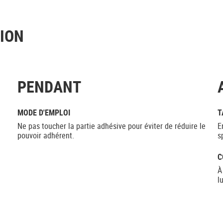
TION
PENDANT
MODE D'EMPLOI
T
Ne pas toucher la partie adhésive pour éviter de réduire le
E
pouvoir adhérent.
sp
C
À
l