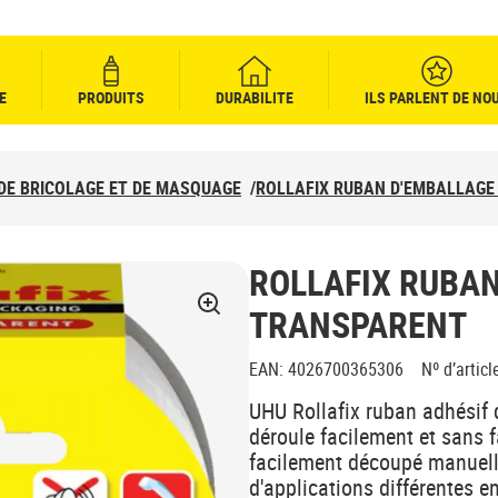
E
PRODUITS
DURABILITE
ILS PARLENT DE NO
DE BRICOLAGE ET DE MASQUAGE
/
ROLLAFIX RUBAN D'EMBALLAG
ROLLAFIX RUBA
TRANSPARENT
EAN
:
4026700365306
Nº d’articl
UHU Rollafix ruban adhésif d
déroule facilement et sans f
facilement découpé manuel
d'applications différentes e