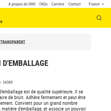
A propos du UHU
FAQs
Carrière
Contact
France
OUVRI
US
E TRANSPARENT
N D'EMBALLAGE
e
:
34389
'emballage est de qualité supérieure. Il se
aire de bruit. Adhère fermement et peut être
lement. Convient pour un grand nombre
n matière d'emballage, et associe un pouvoir