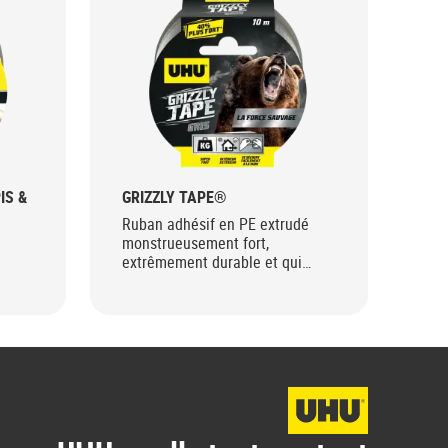
IS &
GRIZZLY TAPE®
RO
Ruban adhésif en PE extrudé
Rub
monstrueusement fort,
for
extrêmement durable et qui
rev
résiste aux intempéries