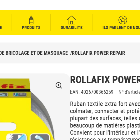
E
PRODUITS
DURABILITE
ILS PARLENT DE NO
DE BRICOLAGE ET DE MASQUAGE
/
ROLLAFIX POWER REPAIR
ROLLAFIX POWER
EAN
:
4026700366259
Nº d’articl
Ruban textile extra fort ave
colmater, connecter et proté
plupart des surfaces, telles q
beaucoup de matières plasti
Convient pour l'intérieur et 
résistance aux températures