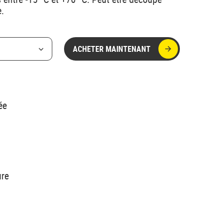
.
ACHETER MAINTENANT
ée
ure