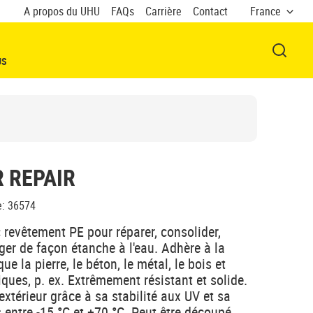
A propos du UHU
FAQs
Carrière
Contact
France
OUVRI
US
 REPAIR
e
:
36574
c revêtement PE pour réparer, consolider,
ger de façon étanche à l'eau. Adhère à la
ue la pierre, le béton, le métal, le bois et
ques, p. ex. Extrêmement résistant et solide.
l'extérieur grâce à sa stabilité aux UV et sa
 entre -15 °C et +70 °C. Peut être découpé