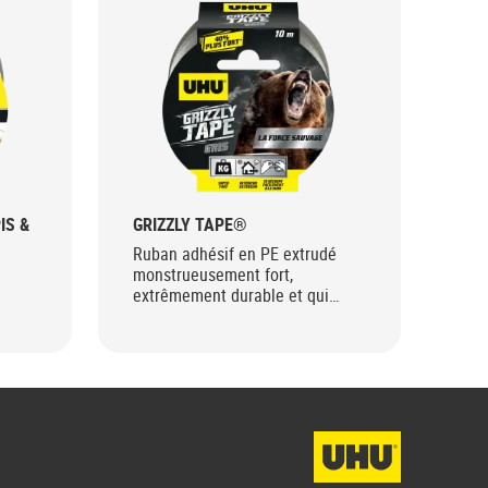
IS &
GRIZZLY TAPE®
RO
Ruban adhésif en PE extrudé
Rub
monstrueusement fort,
for
extrêmement durable et qui
rev
résiste aux intempéries