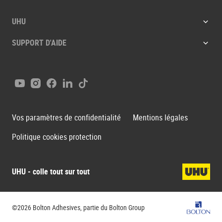
UHU
SUPPORT D'AIDE
Youtube
Instagram
Facebook
LinkedIn
Tiktok
Vos paramètres de confidentialité
Mentions légales
Politique cookies protection
UHU - colle tout sur tout
Bolton G
©2026 Bolton Adhesives, partie du Bolton Group