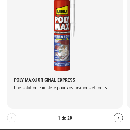
POLY MAX®ORIGINAL EXPRESS
Une solution complète pour vos fixations et joints
1
de
20
Bolton.General.PreviousSlide
Bolt