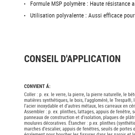
Formule MSP polymère : Haute résistance au
Utilisation polyvalente : Aussi efficace pour
CONSEIL D'APPLICATION
CONVIENT Á:
Coller : p. ex. le verre, la pierre, la pierre naturelle, le 
matières synthétiques, le bois, l'aggloméré, le Trespa®, le 
l'acier inoxydable et d'autres métaux, les carreaux en cér
Assembler : p. ex. plinthes, lattages, appuis de fenêtre, s
panneaux de construction et d'isolation, plaques de plât
moulures décoratives. Étancher : p.ex. plinthes (synthéti
marches d’escalier, appuis de fenêtres, seuils de portes 
également pour boucher les fissures dans les parois et l