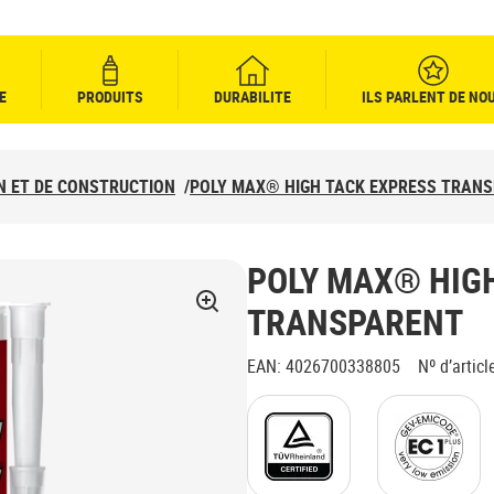
E
PRODUITS
DURABILITE
ILS PARLENT DE NO
ON ET DE CONSTRUCTION
/
POLY MAX® HIGH TACK EXPRESS TRAN
POLY MAX® HIG
TRANSPARENT
EAN
:
4026700338805
Nº d’articl