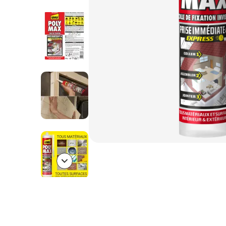
Bolton.General.NextSlide