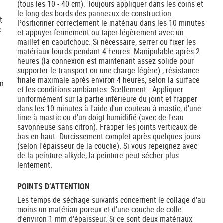
(tous les 10 - 40 cm). Toujours appliquer dans les coins et
le long des bords des panneaux de construction.
t
Positionner correctement le matériau dans les 10 minutes
c
et appuyer fermement ou taper légèrement avec un
maillet en caoutchouc. Si nécessaire, serrer ou fixer les
matériaux lourds pendant 4 heures. Manipulable après 2
heures (la connexion est maintenant assez solide pour
supporter le transport ou une charge légère) , résistance
finale maximale après environ 4 heures, selon la surface
un
et les conditions ambiantes. Scellement : Appliquer
uniformément sur la partie inférieure du joint et frapper
dans les 10 minutes à l'aide d'un couteau à mastic, d'une
lime à mastic ou d'un doigt humidifié (avec de l'eau
savonneuse sans citron). Frapper les joints verticaux de
bas en haut. Durcissement complet après quelques jours
(selon l'épaisseur de la couche). Si vous repeignez avec
de la peinture alkyde, la peinture peut sécher plus
lentement.
POINTS D’ATTENTION
Les temps de séchage suivants concernent le collage d'au
moins un matériau poreux et d'une couche de colle
d'environ 1 mm d'épaisseur. Si ce sont deux matériaux