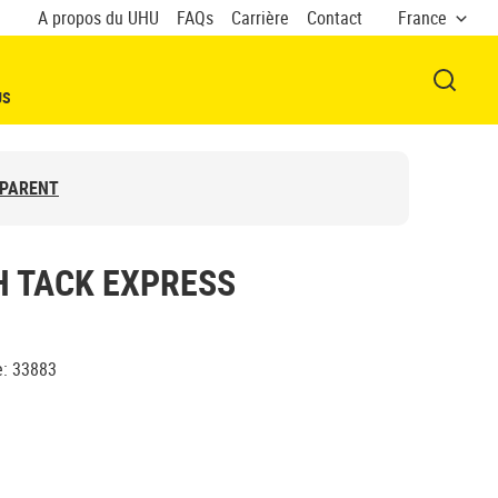
A propos du UHU
FAQs
Carrière
Contact
France
OUVRI
US
SPARENT
H TACK EXPRESS
e
:
33883