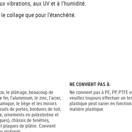
x vibrations, aux UV et à l’humidité.
 le collage que pour l’étanchéité.
NE CONVIENT PAS À:
béton, le plâtrage, beaucoup de
Ne convient pas à PE, PP, PTFE e
fer, l'aluminium, le zinc, l'acier,
veuillez toujours effectuer un t
amique, le liège et les miroirs.
plastique peut varier en fonction
euils de portes, bordures de toit,
matière plastique.
re, ornements en polystyrène et
ques), châssis de fenêtres,
et plaques de plâtre. Convient
es plafonds.