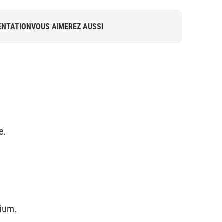
NTATION
VOUS AIMEREZ AUSSI
e.
nium.