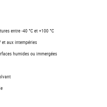
tures entre -40 °C et +100 °C
V et aux intempéries
urfaces humides ou immergées
olvant
le