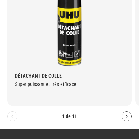
DÉTACHANT DE COLLE
Super puissant et très efficace.
1
de
11
Bolton.General.PreviousSlide
Bolt