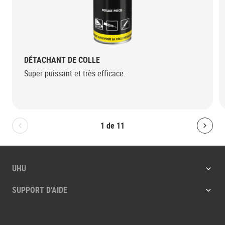
DÉTACHANT DE COLLE
Super puissant et très efficace.
1
de
11
Bolton.General.PreviousSlide
Bolt
UHU
SUPPORT D'AIDE