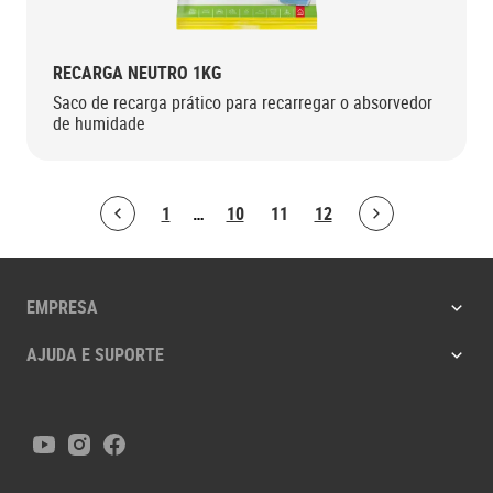
RECARGA NEUTRO 1KG
Saco de recarga prático para recarregar o absorvedor
de humidade
1
…
10
11
12
Bolton.ArticleList.PreviousPage
Bolton.ArticleList.NextPage
EMPRESA
AJUDA E SUPORTE
Youtube
Instagram
Facebook