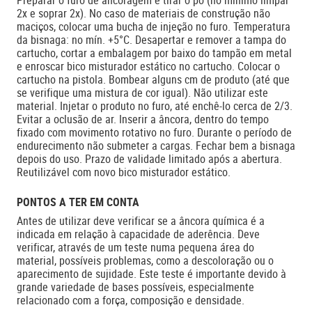
Preparar o furo de ancoragem e tirar o pó (no mínimo limpar
2x e soprar 2x). No caso de materiais de construção não
maciços, colocar uma bucha de injeção no furo. Temperatura
da bisnaga: no mín. +5°C. Desapertar e remover a tampa do
cartucho, cortar a embalagem por baixo do tampão em metal
e enroscar bico misturador estático no cartucho. Colocar o
cartucho na pistola. Bombear alguns cm de produto (até que
se verifique uma mistura de cor igual). Não utilizar este
material. Injetar o produto no furo, até enchê-lo cerca de 2/3.
Evitar a oclusão de ar. Inserir a âncora, dentro do tempo
fixado com movimento rotativo no furo. Durante o período de
endurecimento não submeter a cargas. Fechar bem a bisnaga
depois do uso. Prazo de validade limitado após a abertura.
Reutilizável com novo bico misturador estático.
PONTOS A TER EM CONTA
Antes de utilizar deve verificar se a âncora química é a
indicada em relação à capacidade de aderência. Deve
verificar, através de um teste numa pequena área do
material, possíveis problemas, como a descoloração ou o
aparecimento de sujidade. Este teste é importante devido à
grande variedade de bases possíveis, especialmente
relacionado com a força, composição e densidade.