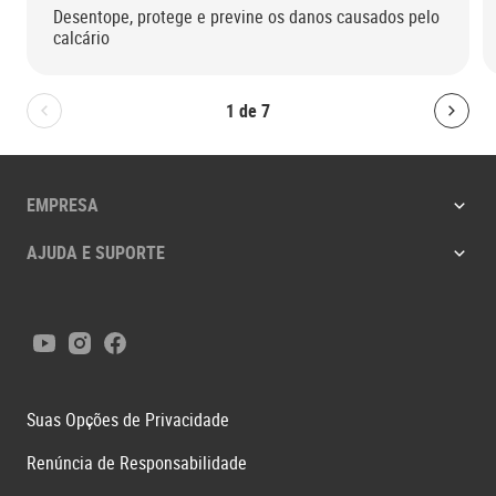
Desentope, protege e previne os danos causados pelo
calcário
1
de
7
Bolton.General.PreviousSlide
Bolt
EMPRESA
AJUDA E SUPORTE
Youtube
Instagram
Facebook
Suas Opções de Privacidade
Renúncia de Responsabilidade