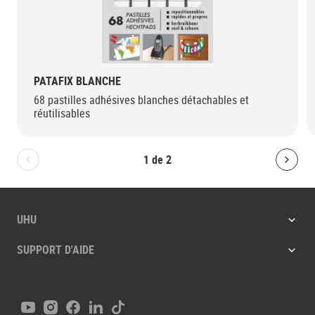
PATAFIX BLANCHE
68 pastilles adhésives blanches détachables et
réutilisables
1
de
2
Bolton.General.PreviousSlide
Bolt
UHU
SUPPORT D'AIDE