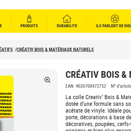
E
PRODUITS
DURABILITE
ILS PARLENT DE NO
ÉATIFS
/
CRÉATIV BOIS & MATÉRIAUX NATURELS
CRÉATIV BOIS &
EAN
:
4026700472752
Nº d’articl
La colle Creativ’ Bois & Maté
dotée d'une formule sans sol
acétate de vinyle. Idéale p
porte, décorations à base de
décoratives, poupées, cerfs
origamis et bien plus encore