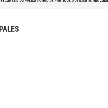
LES
CONSEIL D'APPLICATION
GUIDE PRATIQUE D'UTILISATION
DOCUME
PALES