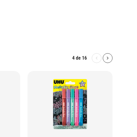
4
de
16
Bolton.General.P
Bolton.Gene