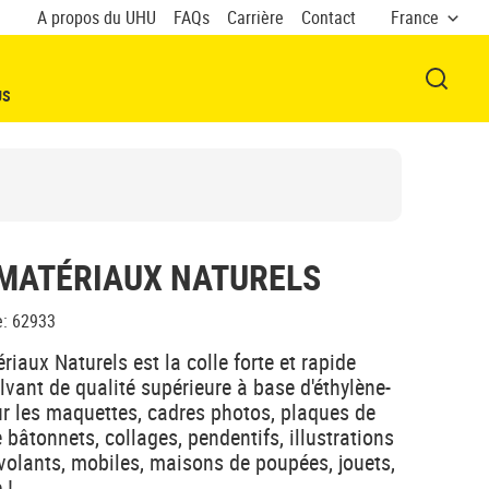
A propos du UHU
FAQs
Carrière
Contact
France
OUVRI
US
 MATÉRIAUX NATURELS
e
:
62933
riaux Naturels est la colle forte et rapide
vant de qualité supérieure à base d'éthylène-
our les maquettes, cadres photos, plaques de
 bâtonnets, collages, pendentifs, illustrations
-volants, mobiles, maisons de poupées, jouets,
 !