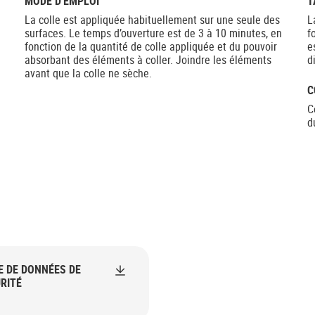
MODE D'EMPLOI
T
La colle est appliquée habituellement sur une seule des
L
surfaces. Le temps d’ouverture est de 3 à 10 minutes, en
f
fonction de la quantité de colle appliquée et du pouvoir
e
absorbant des éléments à coller. Joindre les éléments
d
avant que la colle ne sèche.
C
C
d
E DE DONNÉES DE
RITÉ