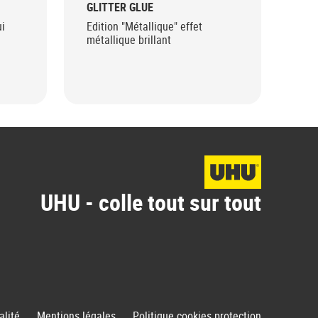
GLITTER GLUE
GLI
ui
Edition "Métallique" effet
Pou
métallique brillant
sur
UHU - colle tout sur tout
alité
Mentions légales
Politique cookies protection