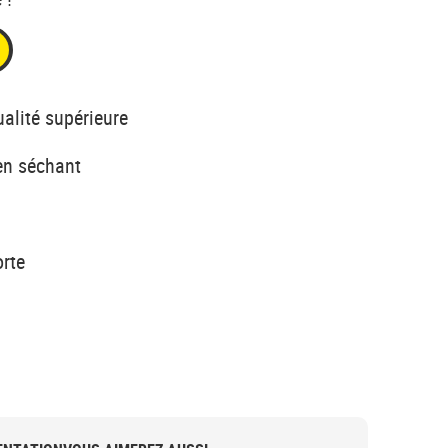
alité supérieure
en séchant
orte