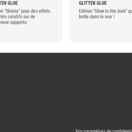
TER GLUE
GLITTER GLUE
on "Shinny" pour des effets
Edition "Glow in the dark" q
etés créatifs sur de
brille dans le noir !
reux supports.
Vos paramètres de confidenti