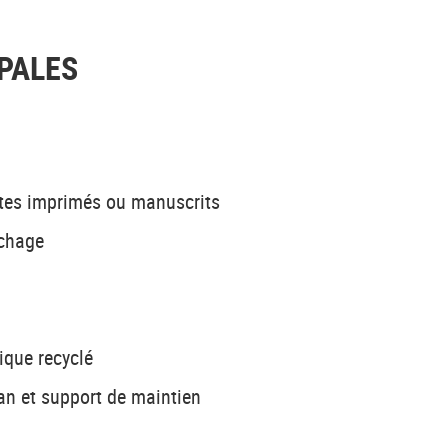
PALES
extes imprimés ou manuscrits
échage
tique recyclé
an et support de maintien