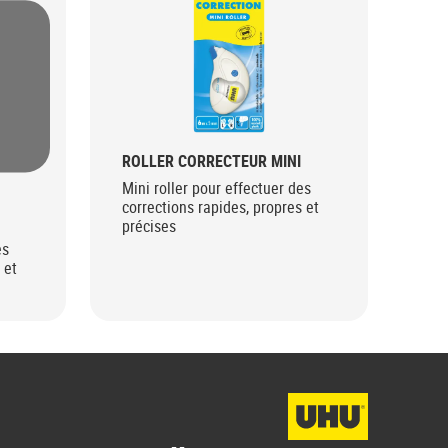
ROLLER CORRECTEUR MINI
RO
Mini roller pour effectuer des
Min
corrections rapides, propres et
cor
précises
pré
es
 et