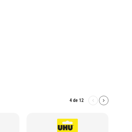
4
de
12
Bolton.General.P
Bolton.Gene