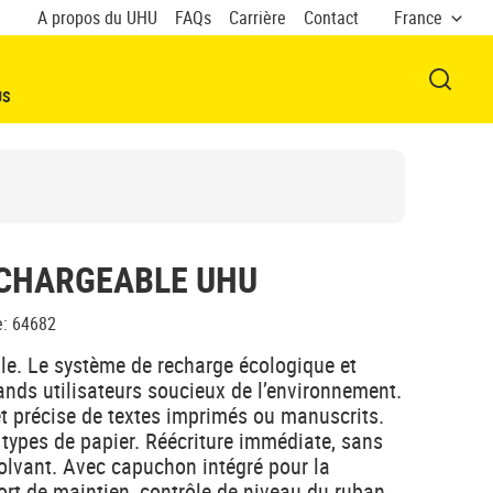
A propos du UHU
FAQs
Carrière
Contact
France
OUVRI
US
CHARGEABLE UHU
e
:
64682
ble. Le système de recharge écologique et
grands utilisateurs soucieux de l’environnement.
et précise de textes imprimés ou manuscrits.
 types de papier. Réécriture immédiate, sans
olvant. Avec capuchon intégré pour la
ort de maintien, contrôle de niveau du ruban