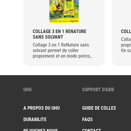
COLLAGE 3 EN 1 RENATURE
COLL
SANS SOLVANT
Colla
Collage 3 en 1 ReNature sans
prop
solvant permet de coller
fin o
proprement et en mode précis,
fin ou large
UHU
SUPPORT D'AIDE
A PROPOS DU UHU
GUIDE DE COLLES
DURABILITE
FAQS
REJOIGNEZ-NOUS
CONTACT