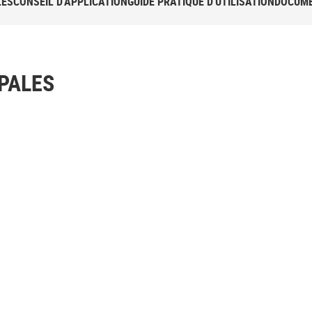
LES
CONSEIL D'APPLICATION
GUIDE PRATIQUE D'UTILISATION
DOCUME
PALES