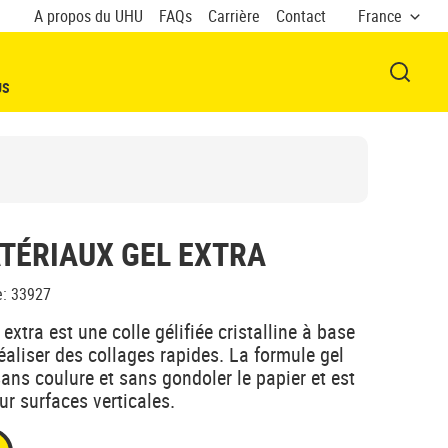
A propos du UHU
FAQs
Carrière
Contact
France
OUVRI
US
TÉRIAUX GEL EXTRA
e
:
33927
extra est une colle gélifiée cristalline à base
éaliser des collages rapides. La formule gel
sans coulure et sans gondoler le papier et est
ur surfaces verticales.