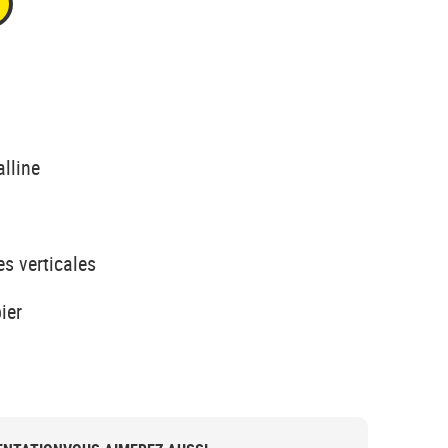
alline
es verticales
ier