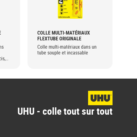
E
COLLE MULTI-MATÉRIAUX
CO
FLEXTUBE ORIGINALE
SO
ns
Colle multi-matériaux dans un
Col
tube souple et incassable
sol
is,
inc
UHU - colle tout sur tout