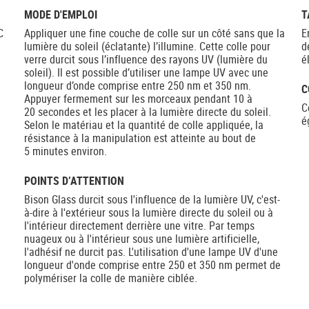
MODE D'EMPLOI
T
C
Appliquer une fine couche de colle sur un côté sans que la
E
lumière du soleil (éclatante) l’illumine. Cette colle pour
d
verre durcit sous l’influence des rayons UV (lumière du
é
soleil). Il est possible d’utiliser une lampe UV avec une
e
longueur d’onde comprise entre 250 nm et 350 nm.
C
Appuyer fermement sur les morceaux pendant 10 à
C
20 secondes et les placer à la lumière directe du soleil.
é
Selon le matériau et la quantité de colle appliquée, la
résistance à la manipulation est atteinte au bout de
5 minutes environ.
POINTS D’ATTENTION
Bison Glass durcit sous l'influence de la lumière UV, c'est-
à-dire à l'extérieur sous la lumière directe du soleil ou à
l'intérieur directement derrière une vitre. Par temps
nuageux ou à l'intérieur sous une lumière artificielle,
l'adhésif ne durcit pas. L'utilisation d'une lampe UV d'une
longueur d'onde comprise entre 250 et 350 nm permet de
polymériser la colle de manière ciblée.