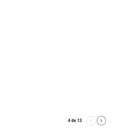
4
de
13
Bolton.General.P
Bolton.Gene