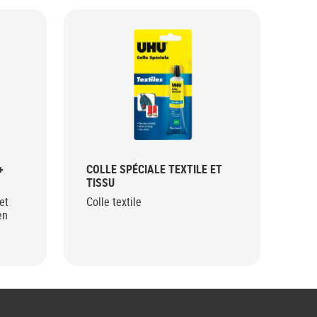
+
COLLE SPÉCIALE TEXTILE ET
CO
TISSU
Idé
et
Colle textile
en