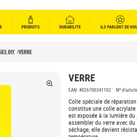
E
PRODUITS
DURABILITE
ILS PARLENT DE NO
GES DIY
/
VERRE
VERRE
EAN
:
4026700341102
Nº d’articl
Colle spéciale de réparatio
constitue une colle acrylate
est exposée à la lumière du 
assembler du verre avec du 
séchage, elle devient résista
température.