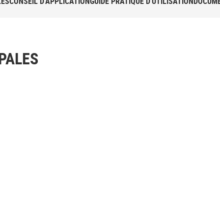
LES
CONSEIL D'APPLICATION
GUIDE PRATIQUE D'UTILISATION
DOCUME
PALES