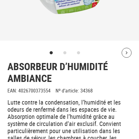
Bolt
ABSORBEUR D’HUMIDITÉ
AMBIANCE
EAN
:
4026700373554
Nº d’article
:
34368
Lutte contre la condensation, l’humidité et les
odeurs de renfermé dans les espaces de vie.
Absorption optimale de l’humidité grâce au
système de circulation d’air exclusif. Convient
particulièrement pour une utilisation dans les
salles de séjour, les chambres à coucher, les