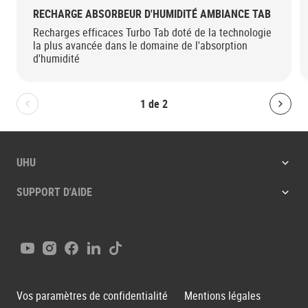
RECHARGE ABSORBEUR D'HUMIDITÉ AMBIANCE TAB
Recharges efficaces Turbo Tab doté de la technologie
la plus avancée dans le domaine de l'absorption
d'humidité
1
de
2
Bolton.General.PreviousSlide
Bolt
UHU
SUPPORT D'AIDE
Youtube
Instagram
Facebook
LinkedIn
Tiktok
Vos paramètres de confidentialité
Mentions légales