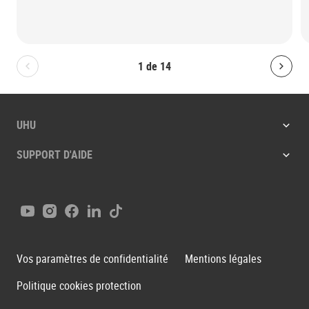
1
de
14
Bolton.General.PreviousSlide
Bolt
UHU
SUPPORT D'AIDE
Youtube
Instagram
Facebook
LinkedIn
Tiktok
Vos paramètres de confidentialité
Mentions légales
Politique cookies protection