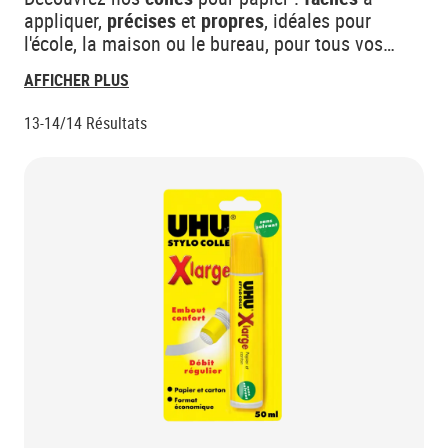
appliquer,
précises
et
propres
, idéales pour
l'école, la maison ou le bureau, pour tous vos
projets de loisirs créatifs. Obtenez des résultats
AFFICHER PLUS
nets et durables pour toutes vos réalisations.
13-14/14
Résultats