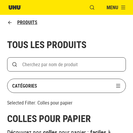
MENU
OUVRIR LA FENÊTR
PRODUITS
TOUS LES PRODUITS
Search
Rechercher par nom de produit
CATÉGORIES
Selected Filter:
Colles pour papier
COLLES POUR PAPIER
Découvrez nos
colles
pour papier :
faciles
à