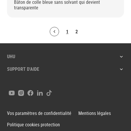
Bâton de colle bleue sans solvant qui devient
transparente
1
2
Bolton.ArticleList.PreviousPage
UHU
SUPPORT D'AIDE
Youtube
Instagram
Facebook
LinkedIn
Tiktok
Vos paramètres de confidentialité
Mentions légales
Politique cookies protection