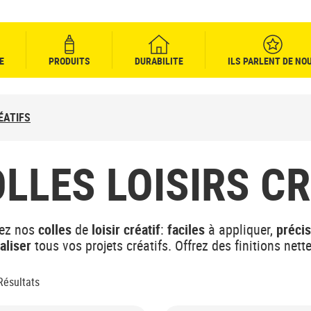
E
PRODUITS
DURABILITE
ILS PARLENT DE NO
ÉATIFS
LLES LOISIRS CR
ez nos
colles
de
loisir créatif
:
faciles
à appliquer,
préci
aliser
tous vos projets créatifs. Offrez des finitions nett
Résultats