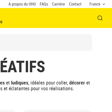
A propos du UHU
FAQs
Carrière
Contact
France
OUVRI
US
ÉATIFS
ses
et
ludiques
, idéales pour coller,
décorer
et
es et éclatantes pour vos réalisations.