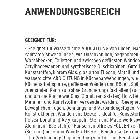
ANWENDUNGSBEREICH
GEEIGNET FÜR:
· Geeignet für wasserdichte ABDICHTUNG von Fugen, Näh
sanitären Anwendungen, wie Duschkabinen, begehbaren
Waschbecken, Toiletten und zwischen gefliesten Wänden
Acrylbadewannen und synthetische Duschkabinen. Gute 
Kunststoffen, klarem Glas, glasierten Fliesen, Metall und 
wasserdichte ABDICHTUNG in Küchenanwendungen, wie 
Küchenarbeitsplatte, gefliesten Wänden und Böden, Spü
zueinander. Kann auf (ohne Grundierung) fast allen (auch
und um die Küche wie Glas, Granit, (entastetes) Holz, Be
Metallen und Kunststoffen verwendet werden. · Geeigne
beweglichen Fugen, Dehnungs- und Verbindungsfugen, N
Konstruktionen, Wänden und Decken. Ideal für Kunststo
Polycarbonat und Acrylkuppeln, Stein und Mauerwerk sowie
Aluminium, Edelstahl). · Für schrumpffreies FÜLLEN von 
(Schraub)löchern in Wänden, Decken, Fensterbänken un
· Um (Verbindungs)fugen entlang von Tür- und Fensterra