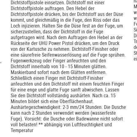
n
Dichtstoffpistole einsetzen. Dichtstoff mit einer
M
Dichtstoffpistole auftragen. Den Hebel der
w
Dichtstoffpistole drücken, bis der Dichtstoff aus der Düse
w
kommt, und gleichmäßig in die Fuge, den Riss oder das
F
Loch injizieren. Halten Sie die Düse fest an der Fuge, um
S
sicherzustellen, dass der Dichtstoff in die Fuge
D
aufgetragen wird. Nach dem Auftragen den Hebel an der
T
Rückseite der UHU Power Pistol drücken, um den Druck
d
von der Kartusche zu nehmen. Dichtstoff-Finisher oder
S
eine säurefreie Seifenwasserlösung auf die Fuge sprühen.
e
Fugenwerkzeug oder Finger anfeuchten und den
,
Dichtstoff innerhalb von 10 - 15 Minuten glätten.
.
Maskierband sofort nach dem Glätten entfernen.
Schließlich einen Finger mit Dichtstoff-Finisher
anfeuchten und den Dichtstoff mit einem feuchten Finger
für eine enge und glatte Fuge sanft abwischen. Lassen
Sie den Dichtstoff vollständig aushärten. Nach ca. 15
Minuten bildet sich eine Oberflächenhaut.
Aushärtegeschwindigkeit: 2-3 mm/24 Stunden. Die Dusche
kann nach 2 Stunden verwendet werden (wasserfeste
Fuge). Vorsicht: die Dusche oder Badewanne nicht sofort
voll belasten! ** abhängig von Luftfeuchtigkeit und
Temperatur