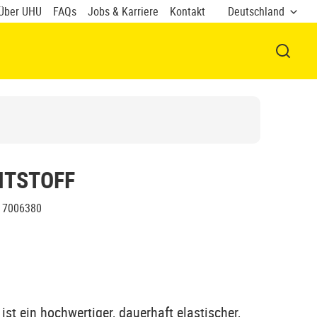
Über UHU
FAQs
Jobs & Karriere
Kontakt
Deutschland
FENSTE
HTSTOFF
7006380
t ein hochwertiger, dauerhaft elastischer,