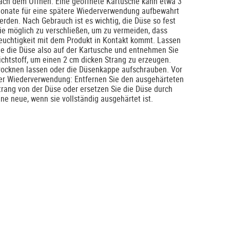
ach dem Öffnen. Eine geöffnete Kartusche kann etwa 3
onate für eine spätere Wiederverwendung aufbewahrt
erden. Nach Gebrauch ist es wichtig, die Düse so fest
ie möglich zu verschließen, um zu vermeiden, dass
euchtigkeit mit dem Produkt in Kontakt kommt. Lassen
ie die Düse also auf der Kartusche und entnehmen Sie
ichtstoff, um einen 2 cm dicken Strang zu erzeugen.
rocknen lassen oder die Düsenkappe aufschrauben. Vor
er Wiederverwendung: Entfernen Sie den ausgehärteten
trang von der Düse oder ersetzen Sie die Düse durch
ine neue, wenn sie vollständig ausgehärtet ist.