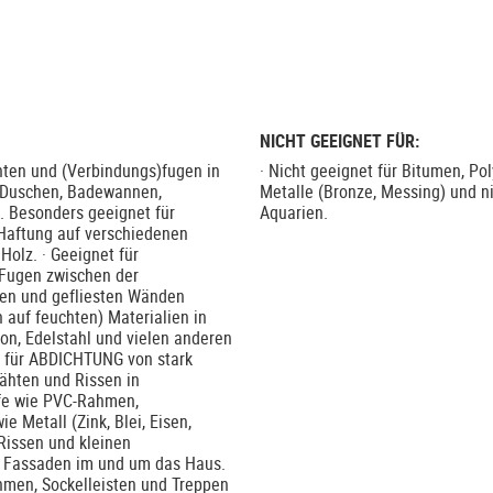
NICHT GEEIGNET FÜR:
ten und (Verbindungs)fugen in
· Nicht geeignet für Bitumen, Po
 Duschen, Badewannen,
Metalle (Bronze, Messing) und 
. Besonders geeignet für
Aquarien.
Haftung auf verschiedenen
Holz. · Geeignet für
Fugen zwischen der
len und gefliesten Wänden
 auf feuchten) Materialien in
ton, Edelstahl und vielen anderen
t für ABDICHTUNG von stark
ähten und Rissen in
ffe wie PVC-Rahmen,
 Metall (Zink, Blei, Eisen,
Rissen und kleinen
d Fassaden im und um das Haus.
hmen, Sockelleisten und Treppen