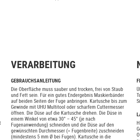
VERARBEITUNG
GEBRAUCHSANLEITUNG
F
Die Oberfläche muss sauber und trocken, frei von Staub
Ü
und Fett sein. Für ein gutes Endergebnis Maskierbänder
T
auf beiden Seiten der Fuge anbringen. Kartusche bis zum
S
Gewinde mit UHU Multitool oder scharfem Cuttermesser
öffnen. Die Düse auf die Kartusche drehen. Die Düse in
L
einem Winkel von etwa 30° – 45° (je nach
t
H
Fugenanwendung) schneiden und die Düse auf den
G
gewünschten Durchmesser (= Fugenbreite) zuschneiden
O
(mindestens 5 mm Ø bei Fugen). Kartusche in die