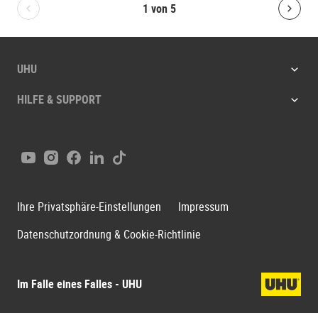
1
von
5
Bolton.General.PreviousSlide
Bolt
UHU
HILFE & SUPPORT
Youtube
Instagram
Facebook
LinkedIn
Tiktok
Ihre Privatsphäre-Einstellungen
Impressum
Datenschutzordnung & Cookie-Richtlinie
Im Falle eines Falles - UHU