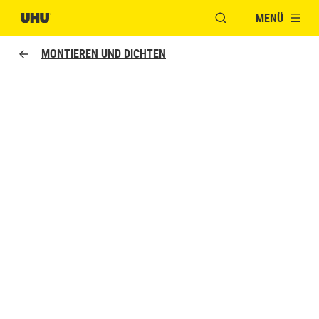
MENÜ
FENSTER FÜR DIE S
MONTIEREN UND DICHTEN
POLY MAX SEALANT
Sealing, filling & finishing