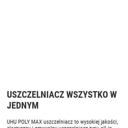
USZCZELNIACZ WSZYSTKO W
JEDNYM
UHU POLY MAX uszczelniacz to wysokiej jakości,