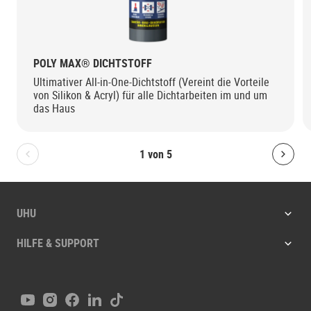
POLY MAX® DICHTSTOFF
Ultimativer All-in-One-Dichtstoff (Vereint die Vorteile
von Silikon & Acryl) für alle Dichtarbeiten im und um
das Haus
1
von
5
Bolton.General.PreviousSlide
Bolt
UHU
HILFE & SUPPORT
Youtube
Instagram
Facebook
LinkedIn
Tiktok