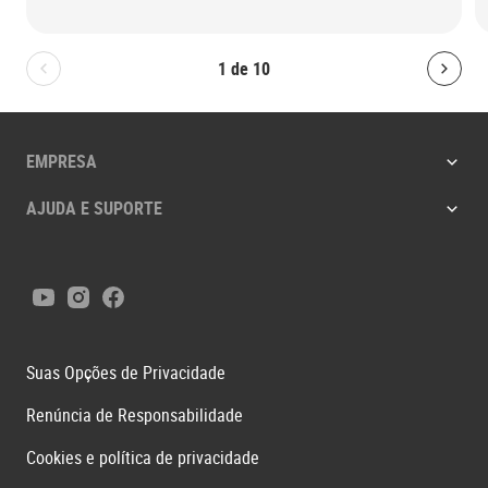
1
de
10
Bolton.General.PreviousSlide
Bolt
EMPRESA
AJUDA E SUPORTE
Youtube
Instagram
Facebook
Suas Opções de Privacidade
Renúncia de Responsabilidade
Cookies e política de privacidade