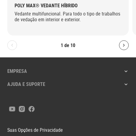
POLY MAX® VEDANTE HÍBRIDO
Vedante multifuncional. Para todo o tipo de trabalhos
de vedação em interior e exterior.
1
de
10
Bolton.General.PreviousSlide
Bolt
EMPRESA
AJUDA E SUPORTE
Youtube
Instagram
Facebook
Suas Opções de Privacidade