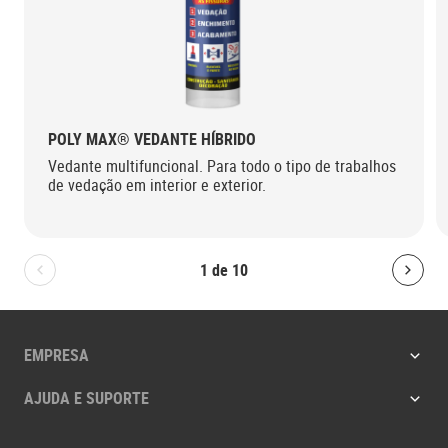
POLY MAX® VEDANTE HÍBRIDO
Vedante multifuncional. Para todo o tipo de trabalhos
de vedação em interior e exterior.
1
de
10
Bolton.General.PreviousSlide
Bolt
EMPRESA
AJUDA E SUPORTE