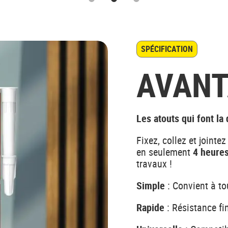
1
2
3
SPÉCIFICATION
AVANT
Les atouts qui font la
Fixez, collez et jointe
en seulement
4 heure
travaux !
Simple
: Convient à to
Rapide
: Résistance fi