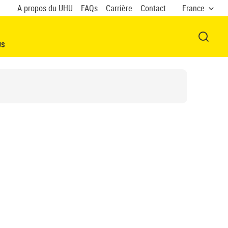
A propos du UHU
FAQs
Carrière
Contact
France
OUVRI
US