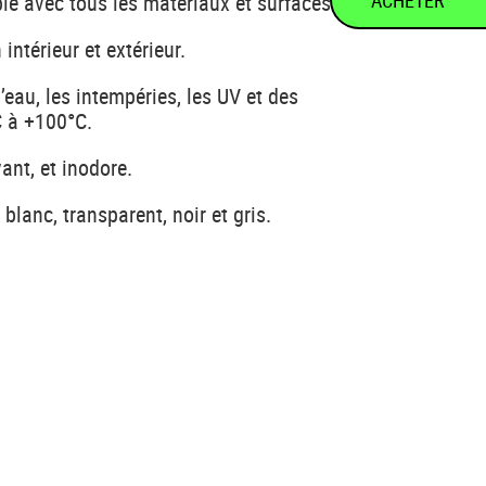
ACHETER
le avec tous les matériaux et surfaces.
 intérieur et extérieur.
’eau, les intempéries, les UV et des
C à +100°C.
ant, et inodore.
blanc, transparent, noir et gris.