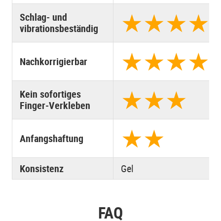
★
★
★
★
Schlag- und
vibrationsbeständig
★
★
★
★
Nachkorrigierbar
★
★
★
Kein sofortiges
Finger-Verkleben
★
★
Anfangshaftung
Konsistenz
Gel
FAQ