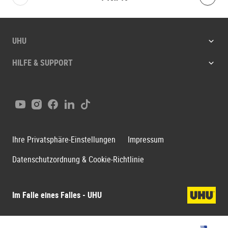
Bolton.General.PreviousSlide
Bolt
UHU
HILFE & SUPPORT
Youtube
Instagram
Facebook
LinkedIn
Tiktok
Ihre Privatsphäre-Einstellungen
Impressum
Datenschutzordnung & Cookie-Richtlinie
Im Falle eines Falles - UHU