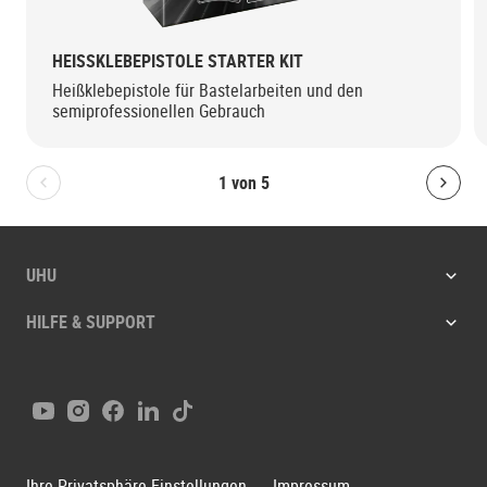
HEISSKLEBEPISTOLE STARTER KIT
Heißklebepistole für Bastelarbeiten und den
semiprofessionellen Gebrauch
1
von
5
Bolton.General.PreviousSlide
Bolt
UHU
HILFE & SUPPORT
Youtube
Instagram
Facebook
LinkedIn
Tiktok
Ihre Privatsphäre-Einstellungen
Impressum