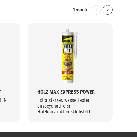
4
von
5
Bolton.General.P
Bolton.Gene
T
HOLZ MAX EXPRESS POWER
HO
 (EN
Extra starker, wasserfester
Extr
diisocyanatfreier
was
Holzkonstruktionsklebstoff
SMP
basierend auf einzigartiger SMP
Technologie