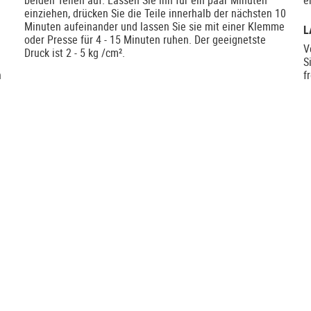
beiden Teilen auf. Lassen Sie ihn für ein paar Minuten
e
einziehen, drücken Sie die Teile innerhalb der nächsten 10
Minuten aufeinander und lassen Sie sie mit einer Klemme
L
oder Presse für 4 - 15 Minuten ruhen. Der geeignetste
V
Druck ist 2 - 5 kg /cm².
S
n
f