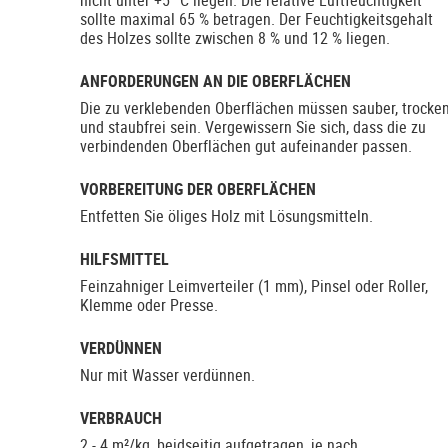
nicht unter +5 °C liegen. Die relative Luftfeuchtigkeit
sollte maximal 65 % betragen. Der Feuchtigkeitsgehalt
des Holzes sollte zwischen 8 % und 12 % liegen.
ANFORDERUNGEN AN DIE OBERFLÄCHEN
Die zu verklebenden Oberflächen müssen sauber, trocke
und staubfrei sein. Vergewissern Sie sich, dass die zu
verbindenden Oberflächen gut aufeinander passen.
VORBEREITUNG DER OBERFLÄCHEN
Entfetten Sie öliges Holz mit Lösungsmitteln.
HILFSMITTEL
Feinzahniger Leimverteiler (1 mm), Pinsel oder Roller,
Klemme oder Presse.
VERDÜNNEN
Nur mit Wasser verdünnen.
VERBRAUCH
2 - 4 m²/kg, beidseitig aufgetragen, je nach