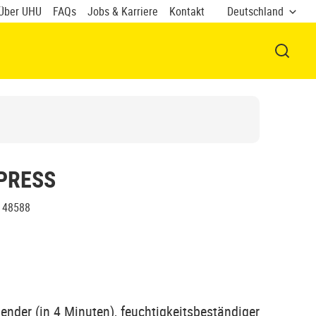
Über UHU
FAQs
Jobs & Karriere
Kontakt
Deutschland
FENSTE
PRESS
48588
ender (in 4 Minuten), feuchtigkeitsbeständiger