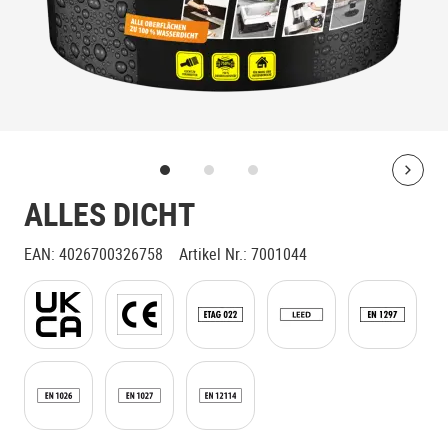
Bolt
ALLES DICHT
EAN
:
4026700326758
Artikel Nr.
:
7001044