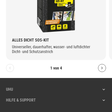
ALLES DICHT SOS-KIT
Universeller, dauerhafter, wasser- und luftdichter
Dicht- und Schutzanstrich
1
von
4
Bolton.General.PreviousSlide
Bolt
UHU
HILFE & SUPPORT