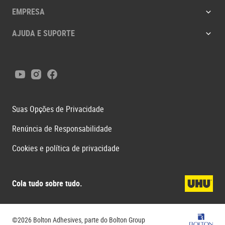
EMPRESA
AJUDA E SUPORTE
Youtube
Instagram
Facebook
Suas Opções de Privacidade
Renúncia de Responsabilidade
Cookies e política de privacidade
Cola tudo sobre tudo.
Bolton G
©2026 Bolton Adhesives, parte do Bolton Group