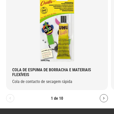
COLA DE ESPUMA DE BORRACHA E MATERIAIS
FLEXÍVEIS
Cola de contacto de secagem rápida
1
de
10
Bolton.General.PreviousSlide
Bolt