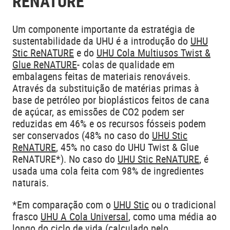
RENATURE
Um componente importante da estratégia de
sustentabilidade da UHU é a introdução do
UHU
Stic ReNATURE
e do
UHU Cola Multiusos Twist &
Glue ReNATURE
- colas de qualidade em
embalagens feitas de materiais renováveis.
Através da substituição de matérias primas à
base de petróleo por bioplásticos feitos de cana
de açúcar, as emissões de CO2 podem ser
reduzidas em 46% e os recursos fósseis podem
ser conservados (48% no caso do
UHU Stic
ReNATURE
, 45% no caso do UHU Twist & Glue
ReNATURE*). No caso do
UHU Stic ReNATURE
, é
usada uma cola feita com 98% de ingredientes
naturais.
*Em comparação com o
UHU Stic
ou o tradicional
frasco
UHU A Cola Universal
, como uma média ao
longo do ciclo de vida (calculado pelo