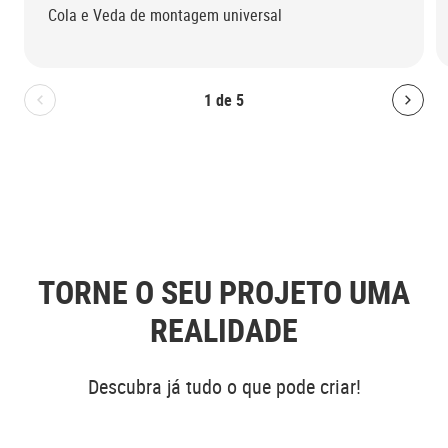
Cola e Veda de montagem universal
1
de
5
Bolton.General.PreviousSlide
Bolt
TORNE O SEU PROJETO UMA
REALIDADE
Descubra já tudo o que pode criar!