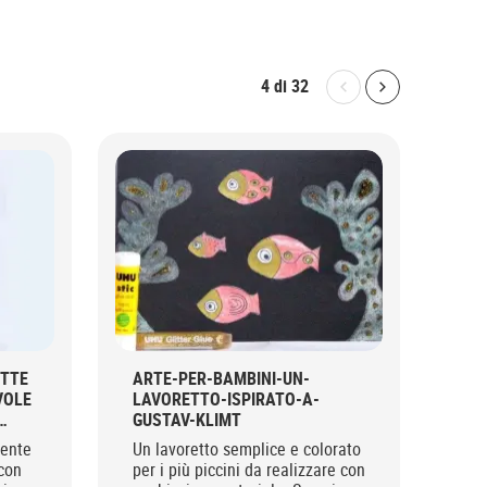
4
di
32
Bolton.General.P
Bolton.Gene
ITTE
ARTE-PER-BAMBINI-UN-
BA
VOLE
LAVORETTO-ISPIRATO-A-
Cos
GUSTAV-KLIMT
mol
tente
Un lavoretto semplice e colorato
dit
 con
per i più piccini da realizzare con
scat