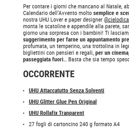
Per contare i giorni che mancano al Natale, a
Calendario dell’Avvento molto
semplice e sce
nostra UHU Lover e paper designer
@cielodica
monta le scatoline e appendile alla parete, sa
giorno una sorpresa con i bambini! Ti lasci
suggerimento per farne un appuntamento pr
profumata, un temperino, una trottolina in leg
bigliettini con pensieri e regali,
per un cinema,
passeggiata fuori
… Basta che sia tempo speso
OCCORRENTE
UHU Attaccatutto Senza Solventi
UHU Glitter Glue Pen Original
UHU Rollafix Tranparent
27 fogli di cartoncino 240 g formato A4