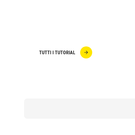
Un lavoretto velocissimo e che farà i bimbi
Scarica il modello, ritaglialo, monta le sca
casa la magia delle Feste aggiungendo UH
Original!
TUTTI I TUTORIAL