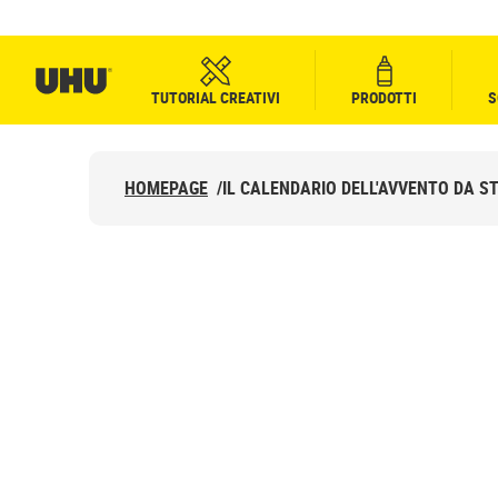
TUTORIAL CREATIVI
PRODOTTI
S
HOMEPAGE
/
IL CALENDARIO DELL'AVVENTO DA S
IL CALENDARIO
DELL’AVVENTO D
STAMPARE E DE