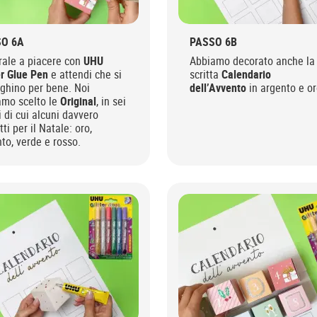
O 6A
PASSO 6B
rale a piacere con
UHU
Abbiamo decorato anche la
er Glue Pen
e attendi che si
scritta
Calendario
ghino per bene. Noi
dell’Avvento
in argento e or
amo scelto le
Original
, in sei
i di cui alcuni davvero
tti per il Natale: oro,
to, verde e rosso.