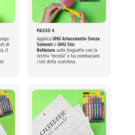
PASSO 4
lungo
Applica
UHU Attaccatutto Senza
oti di
Solventi
o
UHU Stic
a, il
ReNature
sulle linguette con la
scritta “incolla” e fai combaciare
iù
i lati della scatolina.