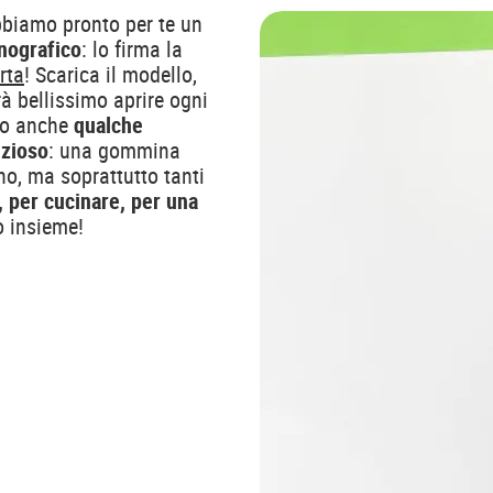
bbiamo pronto per te un
nografico
: lo firma la
rta
! Scarica il modello,
rà bellissimo aprire ogni
amo anche
qualche
ezioso
: una gommina
no, ma soprattutto tanti
 per cucinare, per una
 insieme!