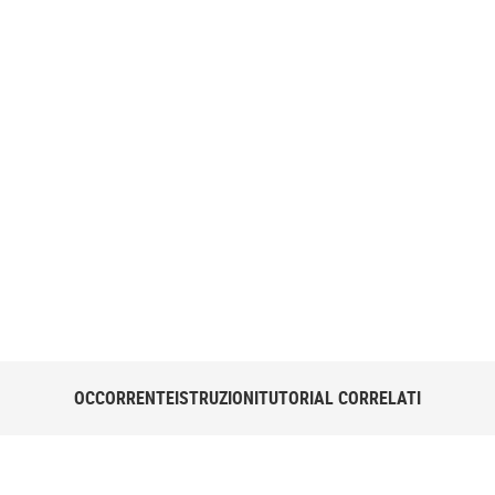
 molto felici!
toline e porta in
U Glitter Glue Pen
OCCORRENTE
ISTRUZIONI
TUTORIAL CORRELATI