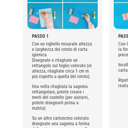
PASSO 1
PASS
Con un righello misurate altezza
Con U
e larghezza del rotolo di carta
la fi
igienica.
prece
Disegnate e ritagliate un
Incol
rettangolo sul foglio colorato (in
carta
altezza, ritagliate circa 1 cm in
più rispetto a quella del rotolo).
Ripet
reali
Una volta ritagliata la sagoma
rettangolare, potete creare i
merli del castello (per aiutarvi,
potete disegnarli prima a
matita).
Su un altro cartoncino colorato
disegnate una sagoma a forma