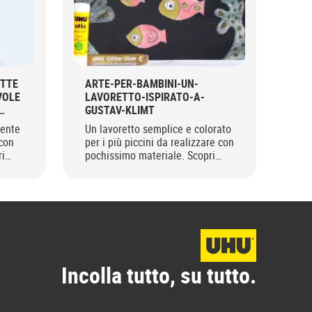
ITTE
ARTE-PER-BAMBINI-UN-
BA
VOLE
LAVORETTO-ISPIRATO-A-
Cos
GUSTAV-KLIMT
mol
tente
Un lavoretto semplice e colorato
dit
 con
per i più piccini da realizzare con
scat
ri
pochissimo materiale. Scopri
seg
rato
come fare un quadretto ispirato
a Klimt!
Incolla tutto, su tutto.