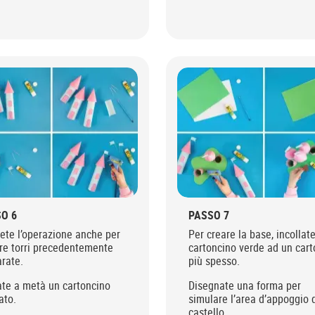
O 6
PASSO 7
ete l’operazione anche per
Per creare la base, incollat
tre torri precedentemente
cartoncino verde ad un car
rate.
più spesso.
ate a metà un cartoncino
Disegnate una forma per
ato.
simulare l’area d’appoggio 
castello.