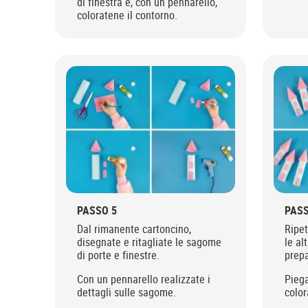
di finestra e, con un pennarello,
coloratene il contorno.
PASSO 5
PASS
Dal rimanente cartoncino,
Ripet
disegnate e ritagliate le sagome
le al
di porte e finestre.
prepa
Con un pennarello realizzate i
Pieg
dettagli sulle sagome.
color