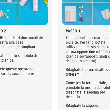
O 2
PASSO 3
HU stic ReNature incollate
E’ il momento di creare le to
nestra alla base
più alte. Per farlo, potete
dentemente ritagliata.
utilizzare un rotolo di carta
cucina oppure due rotoli di 
late il tutto sul rotolo di
igienica sovrapposti (uniti 
 igienica.
del nastro adesivo).
ete queste operazioni per
Ritagliate tre torri di altezz
zzare la seconda torre.
differenti.
Come per la torre iniziale,
prendete la misura del roto
disegnate la sagoma per
rivestirlo.
Ritagliate la sagoma.