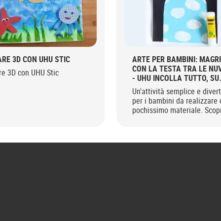
ARE 3D CON UHU STIC
ARTE PER BAMBINI: MAGR
CON LA TESTA TRA LE NU
re 3D con UHU Stic
- UHU INCOLLA TUTTO, SU
TUTTO
Un'attività semplice e diver
per i bambini da realizzare
pochissimo materiale. Scop
come fare un quadretto ispi
a Magritte!