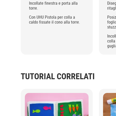
Incollate finestra e porta alla
Dise
torre.
ritag
Con UHU Pistola per colla a
Posiz
caldo fissate il cono alla torre.
fogli
stuzz
Incol
colla
gugli
TUTORIAL CORRELATI