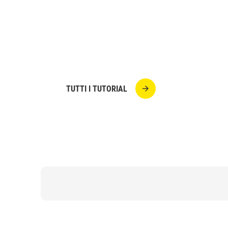
Facciamo ordine sulla scrivania con un o
colorato! Ecco il portamatite che ricorda 
incantato, le torri sono costruite con rotoli
UHU Stic ReNature,
TUTTI I TUTORIAL