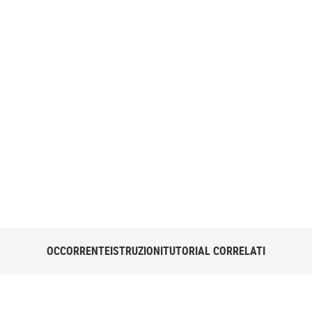
ggetto molto
uno scenario
 di carta igienica e
OCCORRENTE
ISTRUZIONI
TUTORIAL CORRELATI