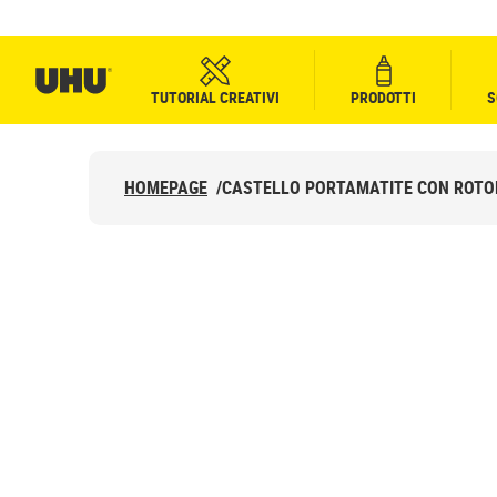
TUTORIAL CREATIVI
PRODOTTI
S
HOMEPAGE
/
CASTELLO PORTAMATITE CON ROTOLI
CASTELLO PORT
CON ROTOLI DI 
IGIENICA