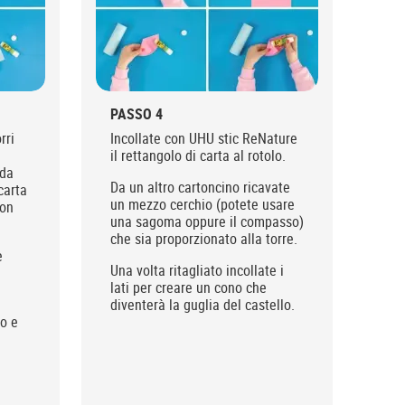
PASSO 4
rri
Incollate con UHU stic ReNature
il rettangolo di carta al rotolo.
 da
Da un altro cartoncino ricavate
carta
un mezzo cerchio (potete usare
con
una sagoma oppure il compasso)
che sia proporzionato alla torre.
e
Una volta ritagliato incollate i
lati per creare un cono che
diventerà la guglia del castello.
lo e