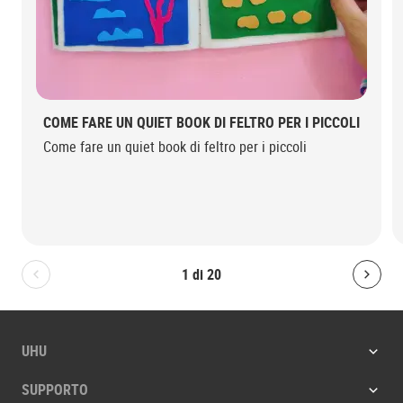
COME FARE UN QUIET BOOK DI FELTRO PER I PICCOLI
Come fare un quiet book di feltro per i piccoli
1
di
20
Bolton.General.PreviousSlide
Bolt
UHU
SUPPORTO