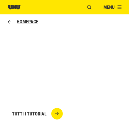
MENU
APRI FINESTRA MOD
HOMEPAGE
COME REALIZZARE UN
BIGLIETTO DI AUGURI
COLLAGE
Avete un messaggio speciale da recapitare? Ecco
un biglietto davvero unico: la nostra coccinella!
TUTTI I TUTORIAL