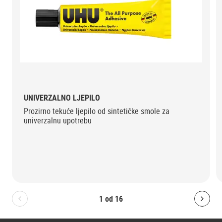
UNIVERZALNO LJEPILO
Prozirno tekuće ljepilo od sintetičke smole za
univerzalnu upotrebu
1
od
16
Bolton.General.PreviousSlide
Bolt