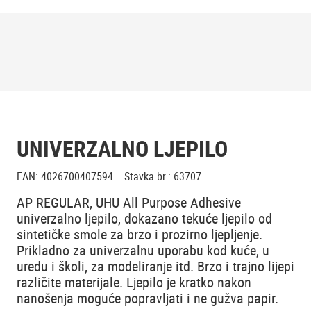
UNIVERZALNO LJEPILO
EAN
:
4026700407594
Stavka br.
:
63707
AP REGULAR, UHU All Purpose Adhesive
univerzalno ljepilo, dokazano tekuće ljepilo od
sintetičke smole za brzo i prozirno ljepljenje.
Prikladno za univerzalnu uporabu kod kuće, u
uredu i školi, za modeliranje itd. Brzo i trajno lijepi
različite materijale. Ljepilo je kratko nakon
nanošenja moguće popravljati i ne gužva papir.