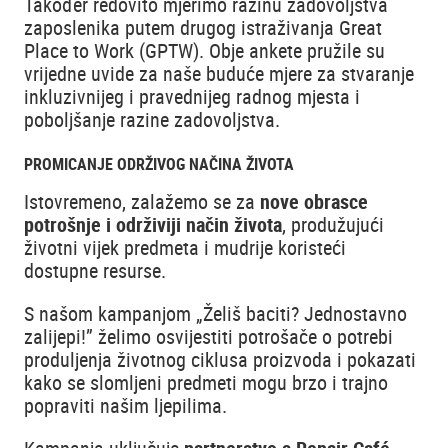
Također redovito mjerimo razinu zadovoljstva
zaposlenika putem drugog istraživanja Great
Place to Work (GPTW). Obje ankete pružile su
vrijedne uvide za naše buduće mjere za stvaranje
inkluzivnijeg i pravednijeg radnog mjesta i
poboljšanje razine zadovoljstva.
PROMICANJE ODRŽIVOG NAČINA ŽIVOTA
Istovremeno, zalažemo se za
nove obrasce
potrošnje i održiviji način života
, produžujući
životni vijek predmeta i mudrije koristeći
dostupne resurse.
S našom kampanjom „Želiš baciti? Jednostavno
zalijepi!” želimo osvijestiti potrošače o potrebi
produljenja životnog ciklusa proizvoda i pokazati
kako se slomljeni predmeti mogu brzo i trajno
popraviti našim ljepilima.