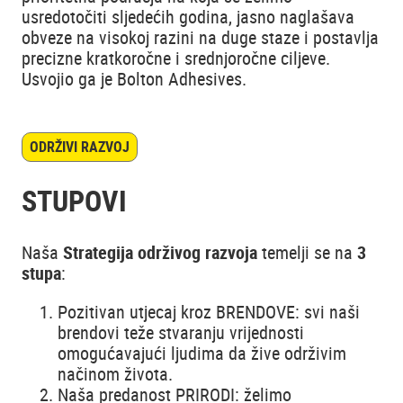
usredotočiti sljedećih godina, jasno naglašava
obveze na visokoj razini na duge staze i postavlja
precizne kratkoročne i srednjoročne ciljeve.
Usvojio ga je Bolton Adhesives.
ODRŽIVI RAZVOJ
STUPOVI
Naša
Strategija održivog razvoja
temelji se na
3
stupa
:
Pozitivan utjecaj kroz BRENDOVE: svi naši
brendovi teže stvaranju vrijednosti
omogućavajući ljudima da žive održivim
načinom života.
Naša predanost PRIRODI: želimo