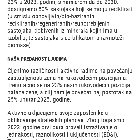
22% u 2023. godini, s namjerom da do 2030.
dostignemo 50% sastojaka koji se mogu reciklirati
(u smislu obnovljivih/bio-baziranih,
recikliranih/regeneriranih/reupotrebljenih
sastojaka, dobivenih iz minerala kojih ima u
izobilju, te sastojaka s certifikatom o ravnoteži
biomase)..
NAŠA PREDANOST LJUDIMA
Cijenimo različitost i aktivno radimo na povećanju
zastupljenosti žena na rukovodećim pozicijama.
Trenutačno se na 23% naših rukovodećih pozicija
nalaze žene, a cilj nam je povećati taj postotak na
25% unutar 2025. godine.
Aktivno uključujemo svoje zaposlenike u
oblikovanje strateških planova. Zbog toga smo
2023. godine prvi puta proveli istraživanje o
jednakosti, raznolikosti i uključenosti (ED&I).