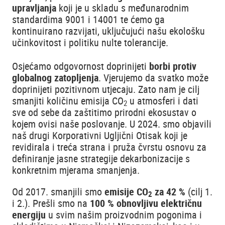
upravljanja
koji je u skladu s međunarodnim
standardima 9001 i 14001 te ćemo ga
kontinuirano razvijati, uključujući našu ekološku
učinkovitost i politiku nulte tolerancije.
Osjećamo odgovornost doprinijeti
borbi protiv
globalnog zatopljenja
. Vjerujemo da svatko može
doprinijeti pozitivnom utjecaju. Zato nam je cilj
smanjiti količinu emisija CO
u atmosferi i dati
2
sve od sebe da zaštitimo prirodni ekosustav o
kojem ovisi naše poslovanje. U 2024. smo objavili
naš drugi Korporativni Ugljični Otisak koji je
revidirala i treća strana i pruža čvrstu osnovu za
definiranje jasne strategije dekarbonizacije s
konkretnim mjerama smanjenja.
Od 2017. smanjili smo
emisije CO
za 42 %
(cilj 1.
2
i 2.). Prešli smo na
100 % obnovljivu električnu
energiju
u svim našim proizvodnim pogonima i