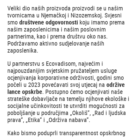
Veliki dio naših proizvoda proizvodi se u našim
tvornicama u Njemačkoj i Nizozemskoj. Svjesni
smo
društvene odgovornosti
koju imamo prema
našim zaposlenicima i našim poslovnim
partnerima, kao i prema društvu oko nas.
Podržavamo aktivno sudjelovanje naših
zaposlenika.
U partnerstvu s Ecovadisom, najvećim i
najpouzdanijim svjetskim pružateljem usluge
ocjenjivanja korporativne održivosti, godini smo
počeli u 2023 povećavati svoj utjecaj na
održive
lance opskrbe
. Postupno ćemo ocjenjivati naše
strateške dobavljače na temelju njihove ekološke i
socijalne učinkovitosti te utvrditi mogućnosti za
poboljšanje u područjima „Okoliš”, „Rad i ljudska
prava”, „Etika” i „Održiva nabava”.
Kako bismo poduprli transparentnost opskrbnog