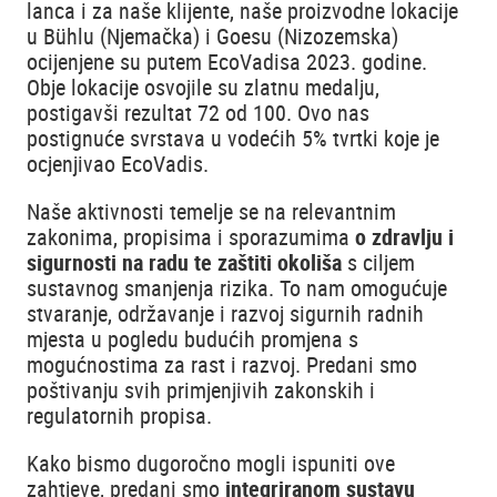
lanca i za naše klijente, naše proizvodne lokacije
u Bühlu (Njemačka) i Goesu (Nizozemska)
ocijenjene su putem EcoVadisa 2023. godine.
Obje lokacije osvojile su zlatnu medalju,
postigavši rezultat 72 od 100. Ovo nas
postignuće svrstava u vodećih 5% tvrtki koje je
ocjenjivao EcoVadis.
Naše aktivnosti temelje se na relevantnim
zakonima, propisima i sporazumima
o zdravlju i
sigurnosti na radu te zaštiti okoliša
s ciljem
sustavnog smanjenja rizika. To nam omogućuje
stvaranje, održavanje i razvoj sigurnih radnih
mjesta u pogledu budućih promjena s
mogućnostima za rast i razvoj. Predani smo
poštivanju svih primjenjivih zakonskih i
regulatornih propisa.
Kako bismo dugoročno mogli ispuniti ove
zahtjeve, predani smo
integriranom sustavu