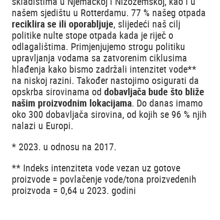
skladištima u Njemačkoj i Nizozemskoj, kao i u
našem sjedištu u Rotterdamu. 77 % našeg otpada
reciklira se ili oporabljuje
, slijedeći naš cilj
politike nulte stope otpada kada je riječ o
odlagalištima. Primjenjujemo strogu politiku
upravljanja vodama sa zatvorenim ciklusima
hlađenja kako bismo zadržali intenzitet vode**
na niskoj razini. Također nastojimo osigurati da
opskrba sirovinama od
dobavljača bude što bliže
našim proizvodnim lokacijama
. Do danas imamo
oko 300 dobavljača sirovina, od kojih se 96 % njih
nalazi u Europi.
* 2023. u odnosu na 2017.
** Indeks intenziteta vode vezan uz gotove
proizvode = povlačenje vode/tona proizvedenih
proizvoda = 0,64 u 2023. godini