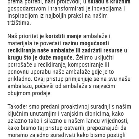
prema potrebi, naši proizvodi) u
skladu s kružnim
gospodarstvom i transformirati je inovacijama i
inspiracijom iz najboljih praksi na našim
tržištima.
Naš prioritet je
koristiti manje
ambalaže i
materijala te povećati
razinu mogućnosti
recikliranja naše ambalaže ili zadržati resurse u
krugu što je duže moguće.
Želimo uključiti
potrošače u recikliranje, kompostiranje ili
ponovnu uporabu naše ambalaže gdje je to
prikladno. Ovaj pristup primjenjuje se na svu našu
ambalažu, počevši od ambalaže s najvećim
obujmom prodaje.
Također smo predani proaktivnoj suradnji s našim
ključnim unutarnjim i vanjskim dionicima, kako
uzlazno tako i silazno u našem lancu vrijednosti,
kako bismo taj pristup ostvarili, prepoznajući da
moramo zajedno surađivati kako bismo postigli