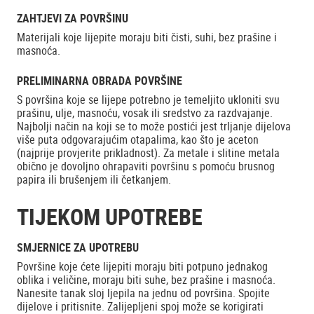
ZAHTJEVI ZA POVRŠINU
Materijali koje lijepite moraju biti čisti, suhi, bez prašine i
masnoća.
PRELIMINARNA OBRADA POVRŠINE
S površina koje se lijepe potrebno je temeljito ukloniti svu
prašinu, ulje, masnoću, vosak ili sredstvo za razdvajanje.
Najbolji način na koji se to može postići jest trljanje dijelova
više puta odgovarajućim otapalima, kao što je aceton
(najprije provjerite prikladnost). Za metale i slitine metala
obično je dovoljno ohrapaviti površinu s pomoću brusnog
papira ili brušenjem ili četkanjem.
TIJEKOM UPOTREBE
SMJERNICE ZA UPOTREBU
Površine koje ćete lijepiti moraju biti potpuno jednakog
oblika i veličine, moraju biti suhe, bez prašine i masnoća.
Nanesite tanak sloj ljepila na jednu od površina. Spojite
dijelove i pritisnite. Zalijepljeni spoj može se korigirati