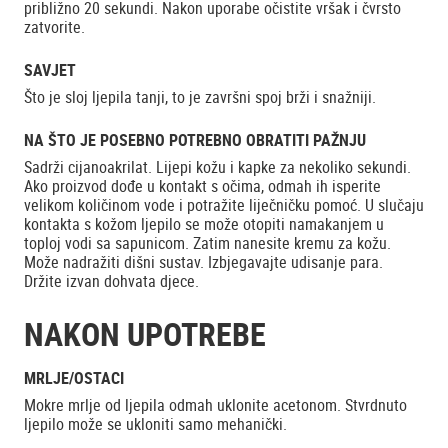
približno 20 sekundi. Nakon uporabe očistite vršak i čvrsto
zatvorite.
SAVJET
Što je sloj ljepila tanji, to je završni spoj brži i snažniji.
NA ŠTO JE POSEBNO POTREBNO OBRATITI PAŽNJU
Sadrži cijanoakrilat. Lijepi kožu i kapke za nekoliko sekundi.
Ako proizvod dođe u kontakt s očima, odmah ih isperite
velikom količinom vode i potražite liječničku pomoć. U slučaju
kontakta s kožom ljepilo se može otopiti namakanjem u
toploj vodi sa sapunicom. Zatim nanesite kremu za kožu.
Može nadražiti dišni sustav. Izbjegavajte udisanje para.
Držite izvan dohvata djece.
NAKON UPOTREBE
MRLJE/OSTACI
Mokre mrlje od ljepila odmah uklonite acetonom. Stvrdnuto
ljepilo može se ukloniti samo mehanički.