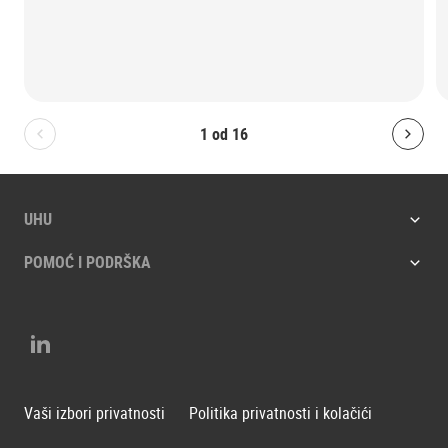
1
od
16
Bolton.General.PreviousSlide
Bolt
UHU
POMOĆ I PODRŠKA
LinkedIn
Vaši izbori privatnosti
Politika privatnosti i kolačići