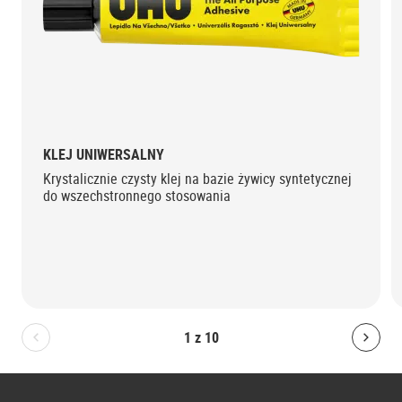
KLEJ UNIWERSALNY
Krystalicznie czysty klej na bazie żywicy syntetycznej
do wszechstronnego stosowania
1
z
10
Bolton.General.PreviousSlide
Bolt