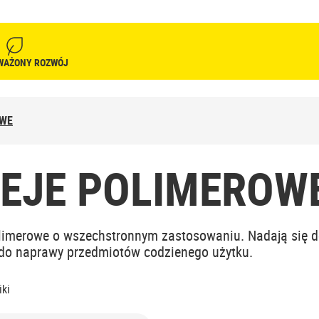
WAŻONY ROZWÓJ
OWE
LEJE POLIMEROW
olimerowe o wszechstronnym zastosowaniu. Nadają się d
 do naprawy przedmiotów codzienego użytku.
ki