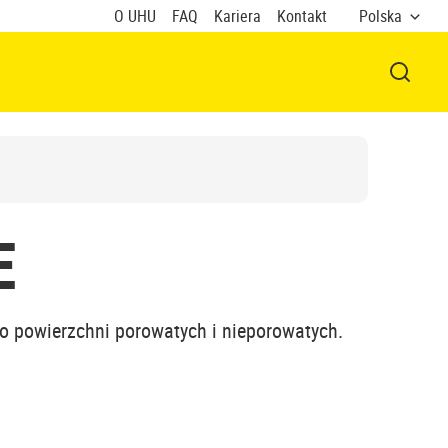
O UHU
FAQ
Kariera
Kontakt
Polska
OTWÓR
E
o powierzchni porowatych i nieporowatych.