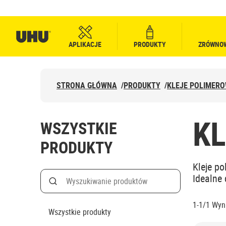
APLIKACJE
PRODUKTY
ZRÓWNO
STRONA GŁÓWNA
/
PRODUKTY
/
KLEJE POLIMER
K
WSZYSTKIE
PRODUKTY
Kleje p
Search
Idealne
Wyszukiwanie według nazwy produktu
1-1/1
Wyni
Wszystkie produkty