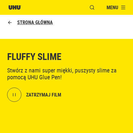
MENU
OTWÓRZ OKNO MOD
STRONA GŁÓWNA
FLUFFY SLIME
Stwórz z nami super miękki, puszysty slime za
pomocą UHU Glue Pen!
ZATRZYMAJ FILM