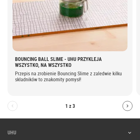
BOUNCING BALL SLIME - UHU PRZYKLEJA
WSZYSTKO, NA WSZYSTKO
Przepis na zrobienie Bouncing Slime z zaledwie kilku
składników to znakomity pomysł!
1
z
3
Bolton.General.PreviousSlide
Bolt
UHU