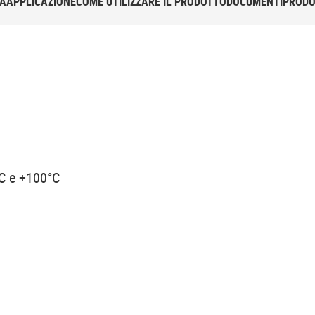
TÀ
APPLICAZIONE
COME UTILIZZARE IL PRODOTTO
DOCUMENTI
PRODOT
°C e +100°C