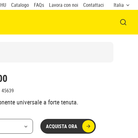
UHU
Catalogo
FAQs
Lavora con noi
Contattaci
Italia
APRI F
00
:
45639
ente universale a forte tenuta.
ACQUISTA ORA