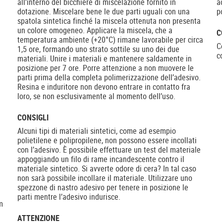
all’interno del bicchiere di miscelazione fornito in
a
dotazione. Miscelare bene le due parti uguali con una
p
spatola sintetica finché la miscela ottenuta non presenta
un colore omogeneo. Applicare la miscela, che a
C
temperatura ambiente (+20°C) rimane lavorabile per circa
C
1,5 ore, formando uno strato sottile su uno dei due
c
materiali. Unire i materiali e mantenere saldamente in
posizione per 7 ore. Porre attenzione a non muovere le
parti prima della completa polimerizzazione dell’adesivo.
Resina e induritore non devono entrare in contatto fra
loro, se non esclusivamente al momento dell’uso.
CONSIGLI
Alcuni tipi di materiali sintetici, come ad esempio
polietilene e polipropilene, non possono essere incollati
con l’adesivo. È possibile effettuare un test del materiale
appoggiando un filo di rame incandescente contro il
materiale sintetico. Si avverte odore di cera? In tal caso
non sarà possibile incollare il materiale. Utilizzare uno
spezzone di nastro adesivo per tenere in posizione le
parti mentre l’adesivo indurisce.
m
ATTENZIONE