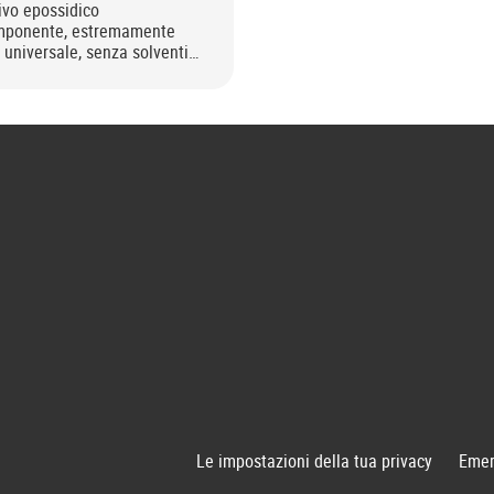
ivo epossidico
mponente, estremamente
, universale, senza solventi.
rvato ai professionisti.
Le impostazioni della tua privacy
Emer