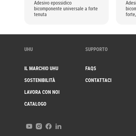
Adesivo epossidico
Ades
bicomponente universale a forte
bico
tenuta
forte
*Rise
UHU
SUPPORTO
IL MARCHIO UHU
FAQS
SOSTENIBILITÀ
CONTATTACI
LAVORA CON NOI
CATALOGO
Youtube
Instagram
Facebook
LinkedIn